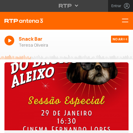
Entrar
Snack Bar
NO AR
Teresa Oliveira