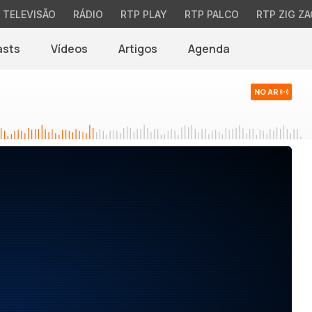
TELEVISÃO
RÁDIO
RTP PLAY
RTP PALCO
RTP ZIG ZA
asts
Vídeos
Artigos
Agenda
NO AR