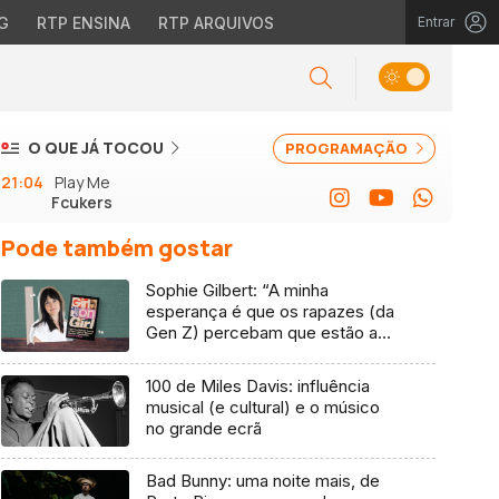
G
RTP ENSINA
RTP ARQUIVOS
Entrar
O QUE JÁ TOCOU
PROGRAMAÇÃO
21:04
Play Me
Fcukers
Pode também gostar
Sophie Gilbert: “A minha
esperança é que os rapazes (da
Gen Z) percebam que estão a
vender-lhes uma mentira”
100 de Miles Davis: influência
musical (e cultural) e o músico
no grande ecrã
Bad Bunny: uma noite mais, de