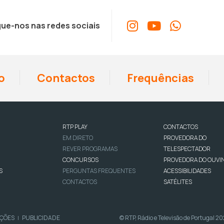
ue-nos nas redes sociais
o
Contactos
Frequências
RTP PLAY
CONTACTOS
EM DIRETO
PROVEDORA DO
REVER PROGRAMAS
TELESPECTADOR
CONCURSOS
PROVEDORA DO OUVI
S
PERGUNTAS FREQUENTES
ACESSIBILIDADES
CONTACTOS
SATÉLITES
IÇÕES
PUBLICIDADE
© RTP, Rádio e Televisão de Portugal 2
|