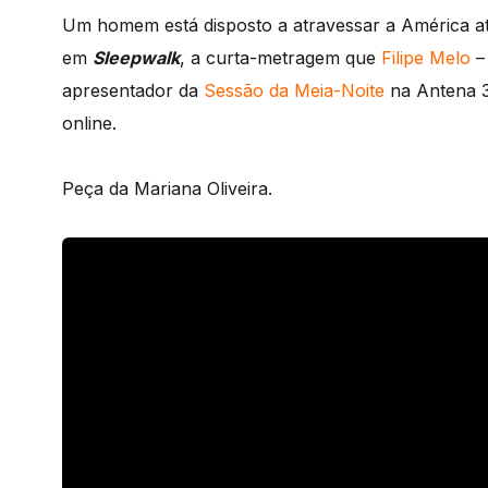
Um homem está disposto a atravessar a América at
em
Sleepwalk
, a curta-metragem que
Filipe Melo
– 
apresentador da
Sessão da Meia-Noite
na Antena 3
online.
Peça da Mariana Oliveira.