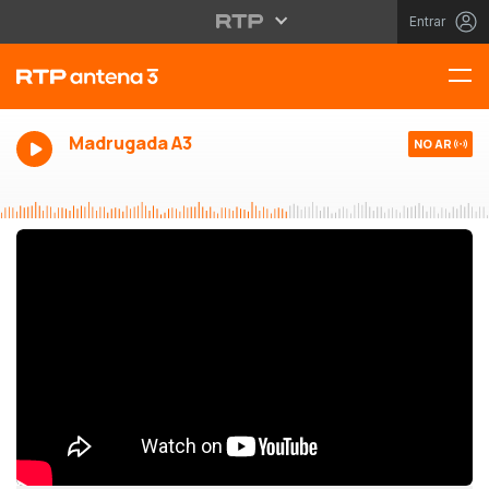
Entrar
Madrugada A3
NO AR