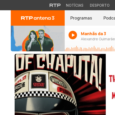
NOTÍCIAS
DESPORTO
Programas
Podc
Manhãs da 3
Alexandre Guimarães