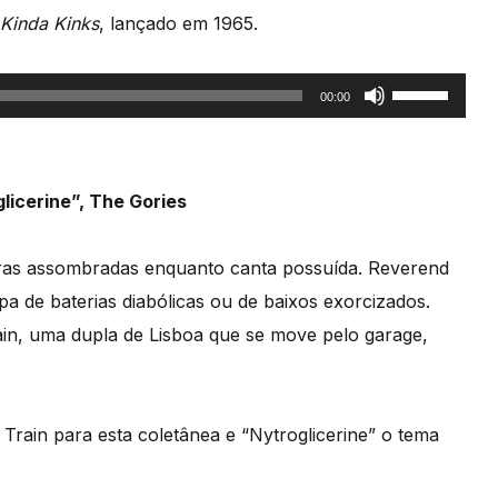
Kinda Kinks
, lançado em 1965.
Use
00:00
as
setas
cima/baixo
licerine”, The Gories
para
aumentar
rras assombradas enquanto canta possuída. Reverend
ou
 de baterias diabólicas ou de baixos exorcizados.
diminuir
rain, uma dupla de Lisboa que se move pelo garage,
o
volume.
Train para esta coletânea e “Nytroglicerine” o tema