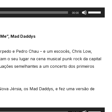
Use
00:00
as
setas
cima/baixo
h Me”, Mad Daddys
para
aumentar
orpedo e Pedro Chau – e um escocês, Chris Low,
ou
m o seu lugar na cena musical punk rock da capital
diminuir
 atuações semelhantes a um concerto dos primeiros
o
volume.
ova Jérsia, os Mad Daddys, e fez uma versão de
Use