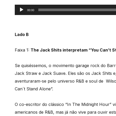
Reprodutor
00:00
de
áudio
Lado B
Faixa 1:
The Jack Shits interpretam “You Can’t St
Se quiséssemos, o movimento garage rock do Barre
Jack Straw e Jack Suave. Eles são os Jack Shits
aventuraram-se pelo universo R&B e soul de Wilso
Can´t Stand Alone”.
O co-escritor do clássico “In The Midnight Hour” 
americanos de R&B, mas já não vive para ouvir esta