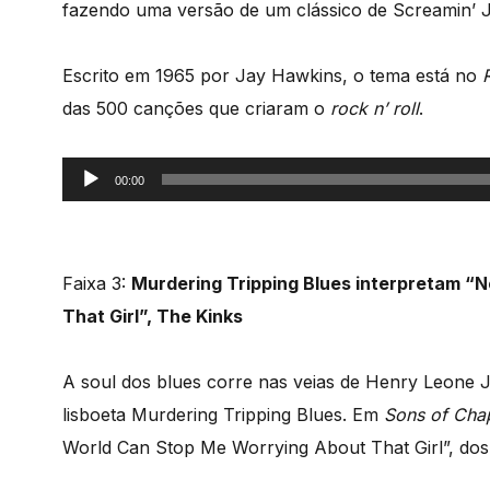
fazendo uma versão de um clássico de Screamin’ Ja
Escrito em 1965 por Jay Hawkins, o tema está no
das 500 canções que criaram o
rock n’ roll
.
Reprodutor
00:00
de
áudio
Faixa 3:
Murdering Tripping Blues interpretam “N
That Girl”, The Kinks
A soul dos blues corre nas veias de Henry Leone J
lisboeta Murdering Tripping Blues. Em
Sons of Cha
World Can Stop Me Worrying About That Girl”, dos