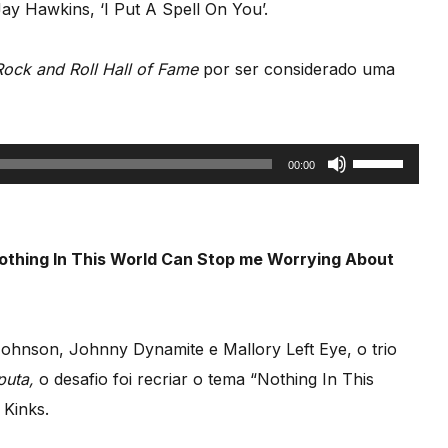
y Hawkins, ‘I Put A Spell On You’.
o
volume.
Rock and Roll Hall of Fame
por ser considerado uma
Use
00:00
as
setas
cima/baixo
othing In This World Can Stop me Worrying About
para
aumentar
ou
ohnson, Johnny Dynamite e Mallory Left Eye, o trio
diminuir
puta,
o desafio foi recriar o tema “Nothing In This
o
 Kinks.
volume.