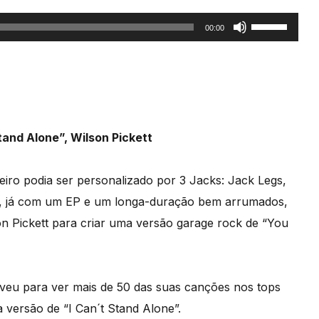
Use
00:00
as
setas
cima/baixo
para
aumentar
and Alone”, Wilson Pickett
ou
diminuir
iro podia ser personalizado por 3 Jacks: Jack Legs,
o
 e, já com um EP e um longa-duração bem arrumados,
volume.
n Pickett para criar uma versão garage rock de “You
viveu para ver mais de 50 das suas canções nos tops
 versão de “I Can´t Stand Alone”.