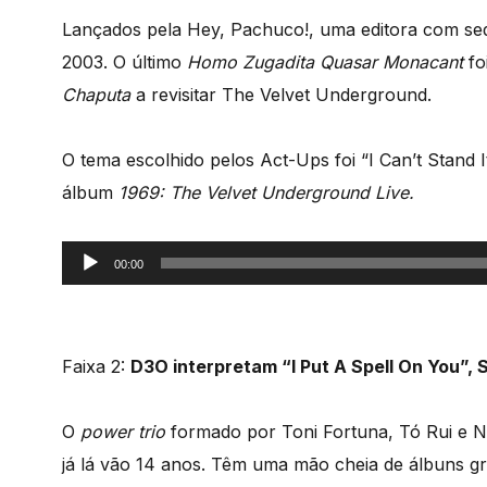
Lançados pela Hey, Pachuco!, uma editora com se
2003. O último
Homo Zugadita Quasar Monacant
fo
Chaputa
a revisitar The Velvet Underground.
O tema escolhido pelos Act-Ups foi “I Can’t Stand 
álbum
1969: The Velvet Underground Live.
Reprodutor
00:00
de
áudio
Faixa 2:
D3O interpretam “I Put A Spell On You”,
O
power trio
formado por Toni Fortuna, Tó Rui e 
já lá vão 14 anos. Têm uma mão cheia de álbuns gr