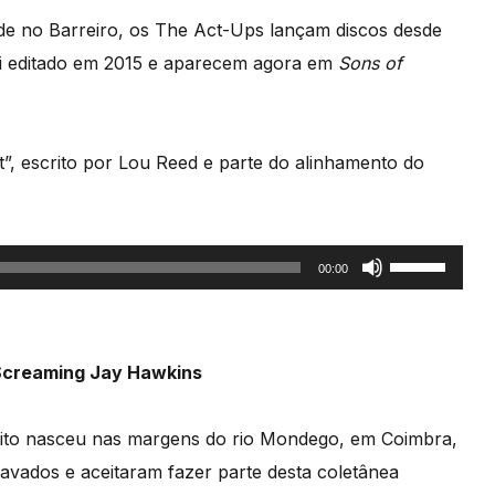
de no Barreiro, os The Act-Ups lançam discos desde
i editado em 2015 e aparecem agora em
Sons of
It”, escrito por Lou Reed e parte do alinhamento do
Use
00:00
as
setas
cima/baixo
 Screaming Jay Hawkins
para
aumentar
Nito nasceu nas margens do rio Mondego, em Coimbra,
ou
avados e aceitaram fazer parte desta coletânea
diminuir