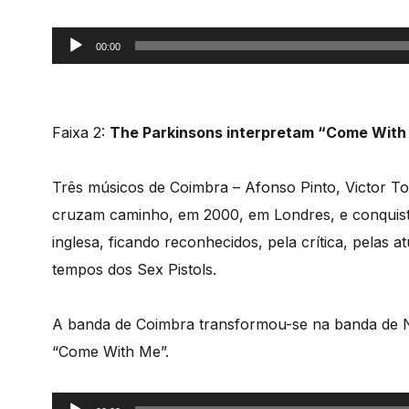
Reprodutor
00:00
de
áudio
Faixa 2:
The Parkinsons interpretam “Come Wit
Três músicos de Coimbra – Afonso Pinto, Victor T
cruzam caminho, em 2000, em Londres, e conquista
inglesa, ficando reconhecidos, pela crítica, pelas
tempos dos Sex Pistols.
A banda de Coimbra transformou-se na banda de N
“Come With Me”.
Reprodutor