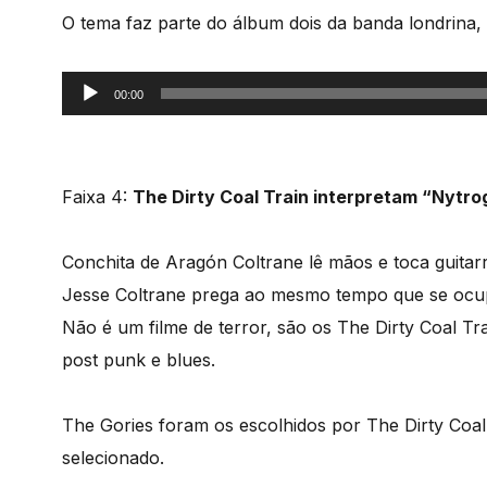
O tema faz parte do álbum dois da banda londrina,
Reprodutor
00:00
de
áudio
Faixa 4:
The Dirty Coal Train interpretam “Nytrog
Conchita de Aragón Coltrane lê mãos e toca guita
Jesse Coltrane prega ao mesmo tempo que se ocupa
Não é um filme de terror, são os The Dirty Coal T
post punk e blues.
The Gories foram os escolhidos por The Dirty Coal 
selecionado.