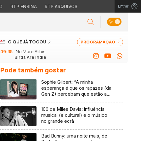
G
RTP ENSINA
RTP ARQUIVOS
Entrar
O QUE JÁ TOCOU
PROGRAMAÇÃO
09:35
No More Alibis
Birds Are Indie
Pode também gostar
Sophie Gilbert: “A minha
esperança é que os rapazes (da
Gen Z) percebam que estão a
vender-lhes uma mentira”
100 de Miles Davis: influência
musical (e cultural) e o músico
no grande ecrã
Bad Bunny: uma noite mais, de