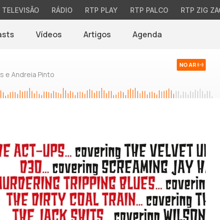
TELEVISÃO
RÁDIO
RTP PLAY
RTP PALCO
RTP ZIG ZA
asts
Vídeos
Artigos
Agenda
NO AR
 e Andreia Pinto