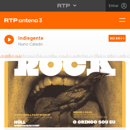
Entrar
Indiegente
NO AR
Nuno Calado