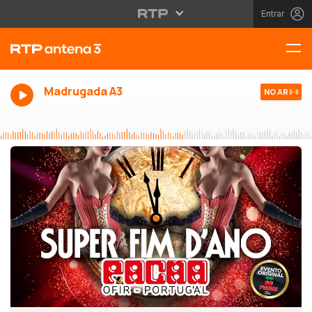
Entrar
Madrugada A3
NO AR