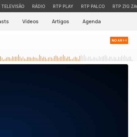
TELEVISÃO
RÁDIO
RTP PLAY
RTP PALCO
RTP ZIG ZA
asts
Vídeos
Artigos
Agenda
NO AR