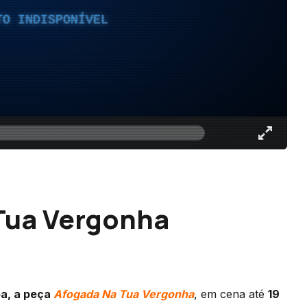
TO INDISPONÍVEL
 Tua Vergonha
oa, a peça
Afogada Na Tua Vergonha
, em cena até
19