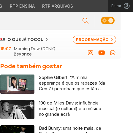
G
RTP ENSINA
RTP ARQUIVOS
Entrar
O QUE JÁ TOCOU
PROGRAMAÇÃO
15:07
Morning Dew (DONK)
Beyonce
Pode também gostar
Sophie Gilbert: “A minha
esperança é que os rapazes (da
Gen Z) percebam que estão a
vender-lhes uma mentira”
100 de Miles Davis: influência
musical (e cultural) e o músico
no grande ecrã
Bad Bunny: uma noite mais, de