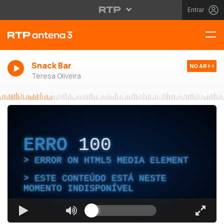
Entrar
Snack Bar
NO AR
Teresa Oliveira
ERRO
100
ERROR ON HTML5 MEDIA ELEMENT
ESTE CONTEÚDO ESTÁ NESTE
MOMENTO INDISPONÍVEL