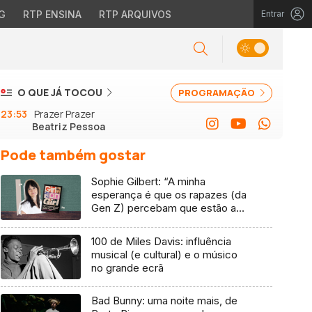
G
RTP ENSINA
RTP ARQUIVOS
Entrar
O QUE JÁ TOCOU
PROGRAMAÇÃO
23:53
Prazer Prazer
Beatriz Pessoa
Pode também gostar
Sophie Gilbert: “A minha
esperança é que os rapazes (da
Gen Z) percebam que estão a
vender-lhes uma mentira”
100 de Miles Davis: influência
musical (e cultural) e o músico
no grande ecrã
Bad Bunny: uma noite mais, de