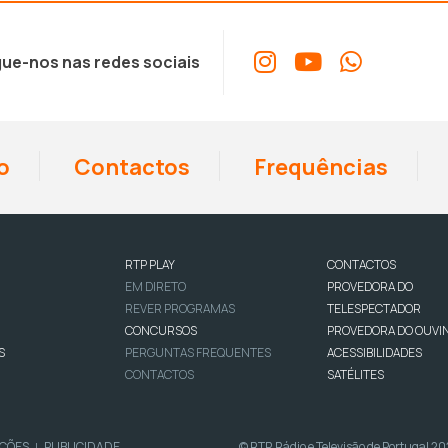
ue-nos nas redes sociais
o
Contactos
Frequências
RTP PLAY
CONTACTOS
EM DIRETO
PROVEDORA DO
REVER PROGRAMAS
TELESPECTADOR
CONCURSOS
PROVEDORA DO OUVI
S
PERGUNTAS FREQUENTES
ACESSIBILIDADES
CONTACTOS
SATÉLITES
IÇÕES
PUBLICIDADE
© RTP, Rádio e Televisão de Portugal 2
|