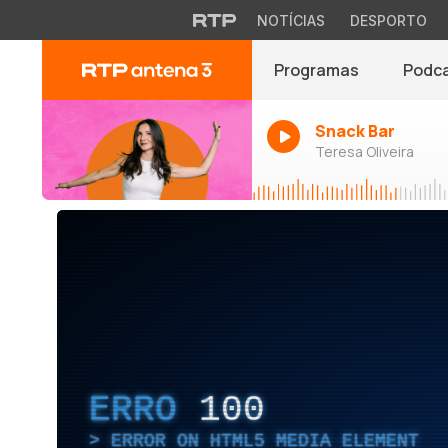
NOTÍCIAS
DESPORTO
Programas
Podc
Snack Bar
Teresa Oliveira
ERRO
100
ERROR ON HTML5 MEDIA ELEMENT