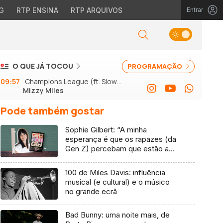
G
RTP ENSINA
RTP ARQUIVOS
Entrar
O QUE JÁ TOCOU
PROGRAMAÇÃO
09:57
Champions League (ft. Slow J
Mizzy Miles
e GSon)
Pode também gostar
Sophie Gilbert: “A minha
esperança é que os rapazes (da
Gen Z) percebam que estão a
vender-lhes uma mentira”
100 de Miles Davis: influência
musical (e cultural) e o músico
no grande ecrã
Bad Bunny: uma noite mais, de