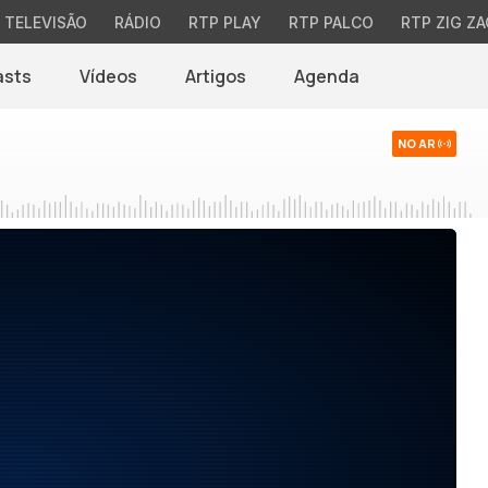
TELEVISÃO
RÁDIO
RTP PLAY
RTP PALCO
RTP ZIG ZA
asts
Vídeos
Artigos
Agenda
NO AR