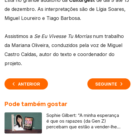
Está no grande auditório da
Culturgest
de dia 9 até 13
de dezembro. As interpretações são de Lígia Soares,
Miguel Loureiro e Tiago Barbosa.
Assistimos a
Se Eu Vivesse Tu Morrias
num trabalho
da Mariana Oliveira, conduzidos pela voz de Miguel
Castro Caldas, autor do texto e coordenador do
projeto.
ANTERIOR
SEGUINTE
Pode também gostar
Sophie Gilbert: “A minha esperança
é que os rapazes (da Gen Z)
percebam que estão a vender-lhes
uma mentira”