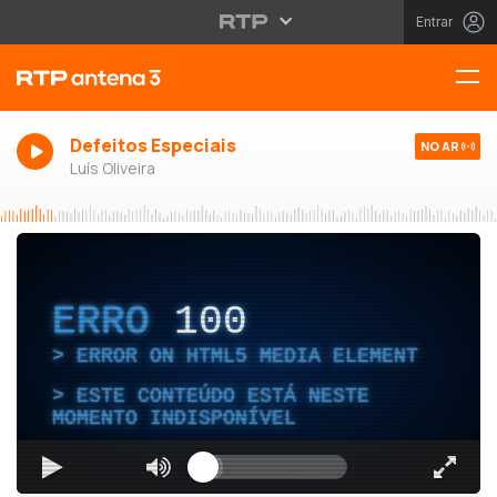
Entrar
Defeitos Especiais
NO AR
Luís Oliveira
ERRO
100
ERROR ON HTML5 MEDIA ELEMENT
ESTE CONTEÚDO ESTÁ NESTE
MOMENTO INDISPONÍVEL