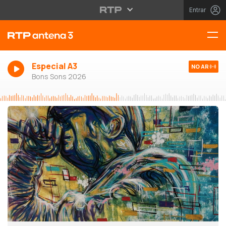
Entrar
Especial A3
NO AR
Bons Sons 2026