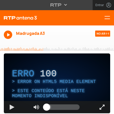
Entrar
Madrugada A3
NO AR
ERRO
100
ERROR ON HTML5 MEDIA ELEMENT
ESTE CONTEÚDO ESTÁ NESTE
MOMENTO INDISPONÍVEL