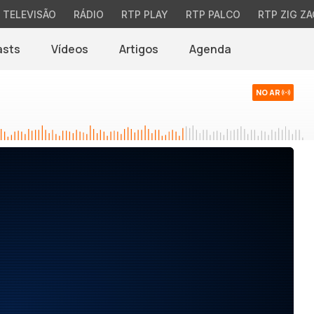
TELEVISÃO
RÁDIO
RTP PLAY
RTP PALCO
RTP ZIG ZA
asts
Vídeos
Artigos
Agenda
NO AR