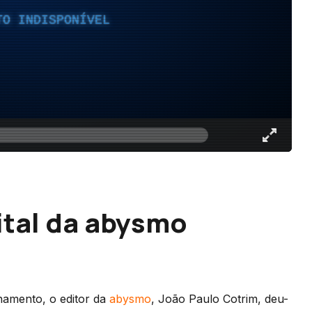
TO INDISPONÍVEL
gital da abysmo
namento, o editor da
abysmo
, João Paulo Cotrim, deu-