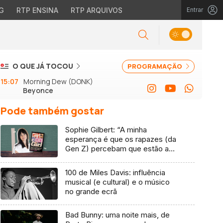
G
RTP ENSINA
RTP ARQUIVOS
Entrar
O QUE JÁ TOCOU
PROGRAMAÇÃO
15:07
Morning Dew (DONK)
Beyonce
Pode também gostar
Sophie Gilbert: “A minha
esperança é que os rapazes (da
Gen Z) percebam que estão a
vender-lhes uma mentira”
100 de Miles Davis: influência
musical (e cultural) e o músico
no grande ecrã
Bad Bunny: uma noite mais, de