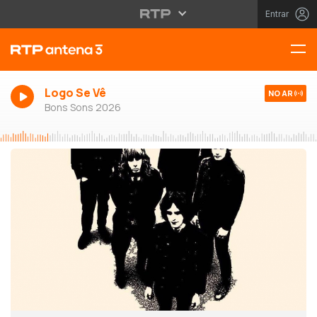
Entrar
Logo Se Vê
NO AR
Bons Sons 2026