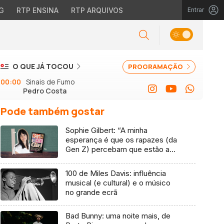
G
RTP ENSINA
RTP ARQUIVOS
Entrar
O QUE JÁ TOCOU
PROGRAMAÇÃO
00:00
Sinais de Fumo
Pedro Costa
Pode também gostar
Sophie Gilbert: “A minha
esperança é que os rapazes (da
Gen Z) percebam que estão a
vender-lhes uma mentira”
100 de Miles Davis: influência
musical (e cultural) e o músico
no grande ecrã
Bad Bunny: uma noite mais, de