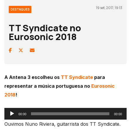
19 set, 2017, 19:13
DESTAQUES
TT Syndicate no
Eurosonic 2018
A Antena 3 escolheu os
TT Syndicate
para
representar a música portuguesa no
Eurosonic
2018
!
Reprodutor
00:00
00:00
de
Ouvimos Nuno Riviera, guitarrista dos TT Syndicate.
áudio