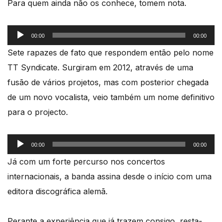
Para quem ainda não os conhece, tomem nota.
Reprodutor
00:00
00:00
de
Sete rapazes de fato que respondem então pelo nome
áudio
TT Syndicate. Surgiram em 2012, através de uma
fusão de vários projetos, mas com posterior chegada
de um novo vocalista, veio também um nome definitivo
para o projecto.
Reprodutor
00:00
00:00
de
Já com um forte percurso nos concertos
áudio
internacionais, a banda assina desde o início com uma
editora discográfica alemã.
Perante a experiência que já trazem consigo, resta-