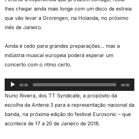
lhes chegar ainda mais longe com um disco de estreia
que vão levar a Groningen, na Holanda, no próximo
mês de Janeiro.
Ainda é cedo para grandes preparações… mas a
indústria musical europeia poderá esperar um
concerto com o ritmo certo.
Reprodutor
00:00
00:00
de
Nuno Riviera, dos TT Syndicate, a propósito da
áudio
escolha da Antena 3 para a representação nacional da
banda, na próxima edição do festival Eurosonic – que
acontece de 17 a 20 de Janeiro de 2018.