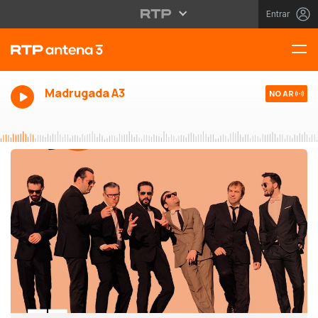
Entrar
Madrugada A3
NO AR