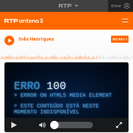
Entrar
Inês Henriques
NO AR
ERRO
100
ERROR ON HTML5 MEDIA ELEMENT
ESTE CONTEÚDO ESTÁ NESTE
MOMENTO INDISPONÍVEL