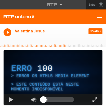
Entrar
Valentina Jesus
NO AR
ERRO
100
ERROR ON HTML5 MEDIA ELEMENT
ESTE CONTEÚDO ESTÁ NESTE
MOMENTO INDISPONÍVEL