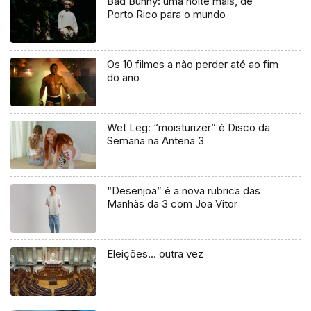
Bad Bunny: uma noite mais, de
Porto Rico para o mundo
Os 10 filmes a não perder até ao fim
do ano
Wet Leg: “moisturizer” é Disco da
Semana na Antena 3
“Desenjoa” é a nova rubrica das
Manhãs da 3 com Joa Vitor
Eleições… outra vez