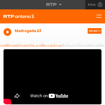
Entrar
Madrugada A3
NO AR