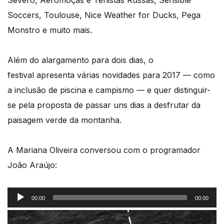
Severo, Aeromoças e Tenistas Russas, Sensible
Soccers, Toulouse, Nice Weather for Ducks, Pega
Monstro e muito mais.
Além do alargamento para dois dias, o
festival apresenta várias novidades para 2017 — como
a inclusão de piscina e campismo — e quer distinguir-
se pela proposta de passar uns dias a desfrutar da
paisagem verde da montanha.
A Mariana Oliveira conversou com o programador
João Araújo:
Reprodutor
00:00
00:00
de