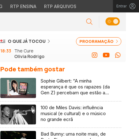
G
RTP ENSINA
RTP ARQUIVOS
Entrar
O QUE JÁ TOCOU
PROGRAMAÇÃO
18:33
The Cure
Olivia Rodrigo
Pode também gostar
Sophie Gilbert: “A minha
esperança é que os rapazes (da
Gen Z) percebam que estão a
vender-lhes uma mentira”
100 de Miles Davis: influência
musical (e cultural) e o músico
no grande ecrã
Bad Bunny: uma noite mais, de