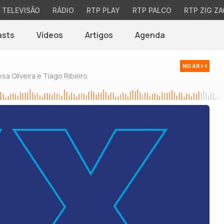
TELEVISÃO
RÁDIO
RTP PLAY
RTP PALCO
RTP ZIG ZA
asts
Vídeos
Artigos
Agenda
NO AR
sa Oliveira e Tiago Ribeiro