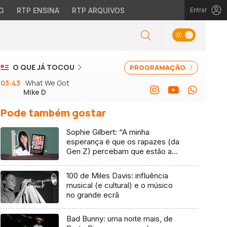
G
RTP ENSINA
RTP ARQUIVOS
Entrar
O QUE JÁ TOCOU
PROGRAMAÇÃO
03:43
What We Got
Mike D
Pode também gostar
Sophie Gilbert: “A minha
esperança é que os rapazes (da
Gen Z) percebam que estão a
vender-lhes uma mentira”
100 de Miles Davis: influência
musical (e cultural) e o músico
no grande ecrã
Bad Bunny: uma noite mais, de