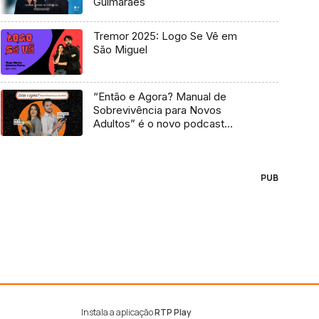
Guimarães
Tremor 2025: Logo Se Vê em
São Miguel
“Então e Agora? Manual de
Sobrevivência para Novos
Adultos” é o novo podcast
Antena 3
PUB
Instala a aplicação
RTP Play