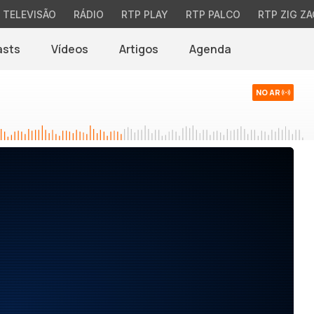
TELEVISÃO
RÁDIO
RTP PLAY
RTP PALCO
RTP ZIG ZA
asts
Vídeos
Artigos
Agenda
NO AR