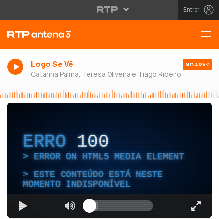
Entrar
Logo Se Vê
NO AR
Catarina Palma, Teresa Oliveira e Tiago Ribeiro
ERRO
100
ERROR ON HTML5 MEDIA ELEMENT
ESTE CONTEÚDO ESTÁ NESTE
MOMENTO INDISPONÍVEL