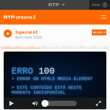
Entrar
Especial A3
NO AR
Bons Sons 2026
ERRO
100
ERROR ON HTML5 MEDIA ELEMENT
ESTE CONTEÚDO ESTÁ NESTE
MOMENTO INDISPONÍVEL