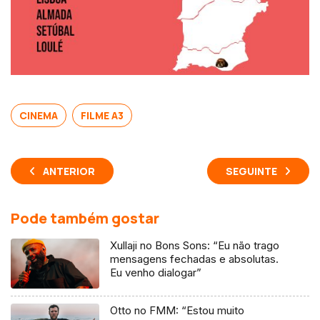
CINEMA
FILME A3
ANTERIOR
SEGUINTE
Pode também gostar
Xullaji no Bons Sons: “Eu não trago
mensagens fechadas e absolutas.
Eu venho dialogar”
Otto no FMM: “Estou muito