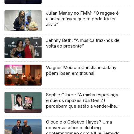
músicas tradicionais do futuro”
Julian Marley no FMM: “O reggae é
a única música que te pode trazer
alívio”
Jehnny Beth: “A música traz-nos de
volta ao presente”
Wagner Moura e Christiane Jatahy
põem Ibsen em tribunal
Sophie Gilbert: “A minha esperança
é que os rapazes (da Gen Z)
percebam que estão a vender-lhes
uma mentira”
O que é o Coletivo Hayes? Uma
conversa sobre o clubbing
contemporâneo com VIL e Temudo