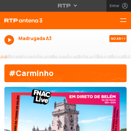
Entrar
Madrugada A3
NO AR
#Carminho