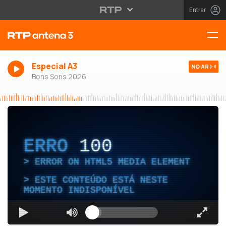
Entrar
Especial A3
NO AR
Bons Sons 2026
ERRO
100
ERROR ON HTML5 MEDIA ELEMENT
ESTE CONTEÚDO ESTÁ NESTE
MOMENTO INDISPONÍVEL