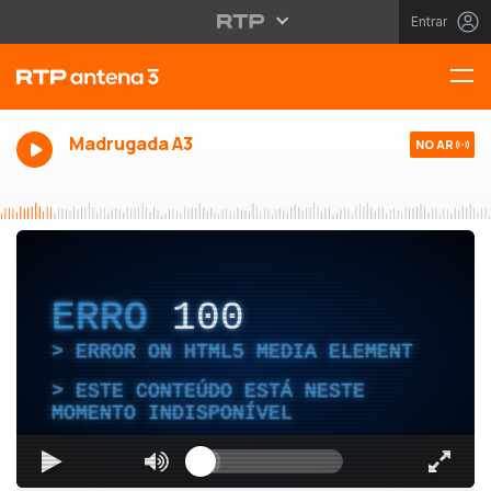
Entrar
Madrugada A3
NO AR
ERRO
100
ERROR ON HTML5 MEDIA ELEMENT
ESTE CONTEÚDO ESTÁ NESTE
MOMENTO INDISPONÍVEL