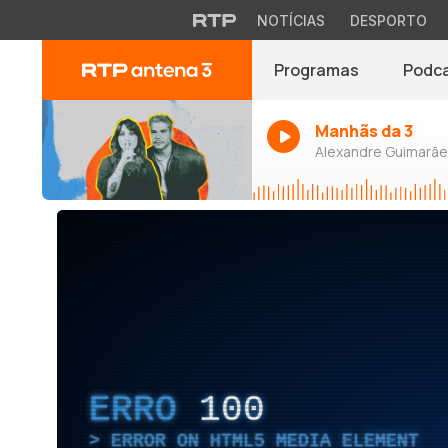
NOTÍCIAS
DESPORTO
Programas
Podc
Manhãs da 3
Alexandre Guimarães
ERRO
100
ERROR ON HTML5 MEDIA ELEMENT