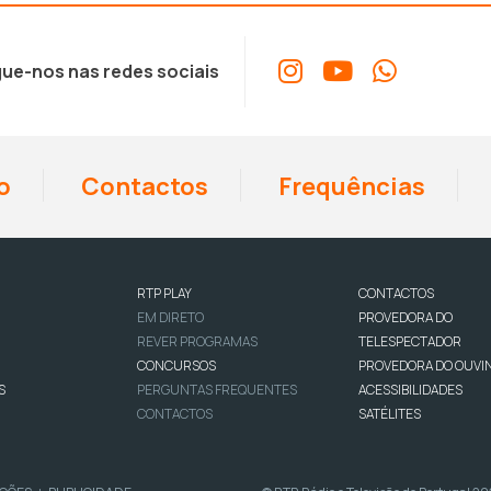
volume.
ue-nos nas redes sociais
o
Contactos
Frequências
RTP PLAY
CONTACTOS
EM DIRETO
PROVEDORA DO
REVER PROGRAMAS
TELESPECTADOR
CONCURSOS
PROVEDORA DO OUVI
S
PERGUNTAS FREQUENTES
ACESSIBILIDADES
CONTACTOS
SATÉLITES