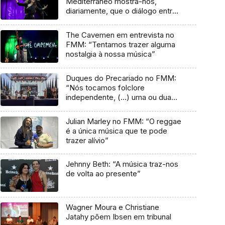
Mediterrâneo mostra-nos,
diariamente, que o diálogo entre
culturas nunca acaba”
The Cavemen em entrevista no
FMM: “Tentamos trazer alguma
nostalgia à nossa música”
Duques do Precariado no FMM:
“Nós tocamos folclore
independente, (…) uma ou duas
músicas tradicionais do futuro”
Julian Marley no FMM: “O reggae
é a única música que te pode
trazer alívio”
Jehnny Beth: “A música traz-nos
de volta ao presente”
Wagner Moura e Christiane
Jatahy põem Ibsen em tribunal