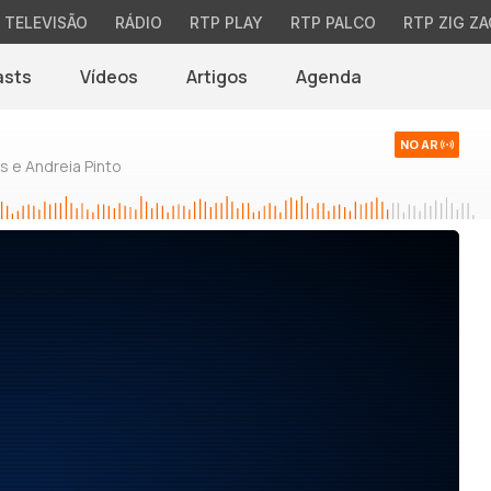
TELEVISÃO
RÁDIO
RTP PLAY
RTP PALCO
RTP ZIG ZA
asts
Vídeos
Artigos
Agenda
NO AR
 e Andreia Pinto