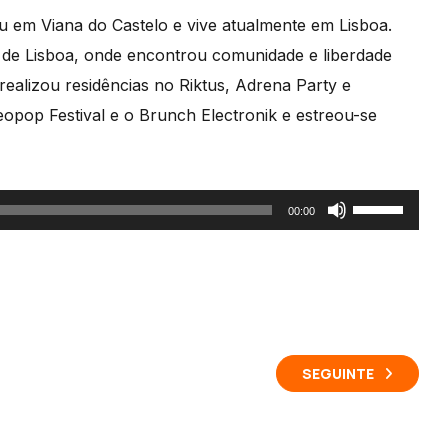
eu em Viana do Castelo e vive atualmente em Lisboa.
de Lisboa, onde encontrou comunidade e liberdade
ealizou residências no Riktus, Adrena Party e
pop Festival e o Brunch Electronik e estreou-se
Use
00:00
as
setas
cima/baixo
para
aumentar
SEGUINTE
ou
diminuir
o