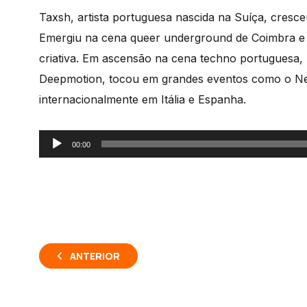
Taxsh, artista portuguesa nascida na Suíça, cresc
Emergiu na cena queer underground de Coimbra e 
criativa. Em ascensão na cena techno portuguesa, r
Deepmotion, tocou em grandes eventos como o Neo
internacionalmente em Itália e Espanha.
Reprodutor
00:00
de
áudio
ANTERIOR