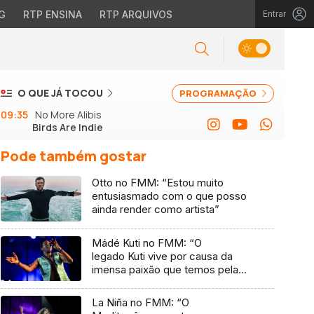
G
RTP ENSINA
RTP ARQUIVOS
Entrar
O QUE JÁ TOCOU
PROGRAMAÇÃO
09:35
No More Alibis
Birds Are Indie
Pode também gostar
Otto no FMM: “Estou muito
entusiasmado com o que posso
ainda render como artista”
Mádé Kuti no FMM: “O
legado Kuti vive por causa da
imensa paixão que temos pela
música”
La Niña no FMM: “O