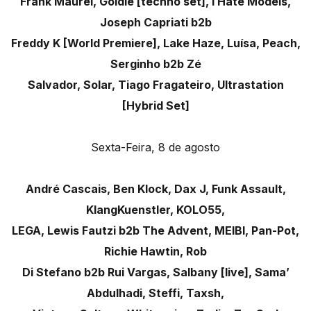
Frank Maurel, Goldie [techno set], I Hate Models,
Joseph Capriati b2b
Freddy K [World Premiere], Lake Haze, Luísa, Peach,
Serginho b2b Zé
Salvador, Solar, Tiago Fragateiro, Ultrastation
[Hybrid Set]
Sexta-Feira, 8 de agosto
André Cascais, Ben Klock, Dax J, Funk Assault,
KlangKuenstler, KOLO55,
LEGA, Lewis Fautzi b2b The Advent, MEIBI, Pan-Pot,
Richie Hawtin, Rob
Di Stefano b2b Rui Vargas, Salbany [live], Sama’
Abdulhadi, Steffi, Taxsh,