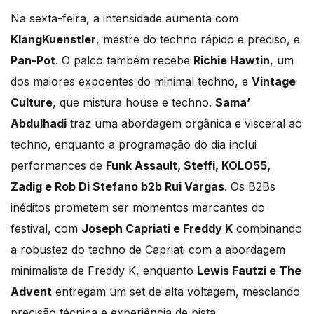
Na sexta-feira, a intensidade aumenta com
KlangKuenstler
, mestre do techno rápido e preciso, e
Pan-Pot
. O palco também recebe
Richie Hawtin
, um
dos maiores expoentes do minimal techno, e
Vintage
Culture
, que mistura house e techno.
Sama’
Abdulhadi
traz uma abordagem orgânica e visceral ao
techno, enquanto a programação do dia inclui
performances de
Funk Assault, Steffi, KOLO55,
Zadig e Rob Di Stefano b2b Rui Vargas
. Os B2Bs
inéditos prometem ser momentos marcantes do
festival, com
Joseph Capriati e Freddy K
combinando
a robustez do techno de Capriati com a abordagem
minimalista de Freddy K, enquanto
Lewis Fautzi e The
Advent
entregam um set de alta voltagem, mesclando
precisão técnica e experiência de pista.