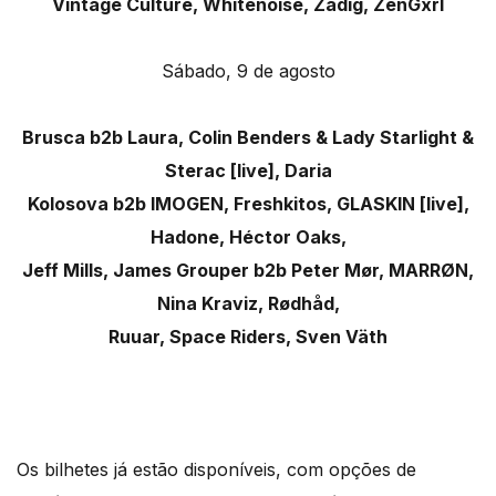
Vintage Culture, Whitenoise, Zadig, ZenGxrl
Sábado, 9 de agosto
Brusca b2b Laura, Colin Benders & Lady Starlight &
Sterac [live], Daria
Kolosova b2b IMOGEN, Freshkitos, GLASKIN [live],
Hadone, Héctor Oaks,
Jeff Mills, James Grouper b2b Peter Mør, MARRØN,
Nina Kraviz, Rødhåd,
Ruuar, Space Riders, Sven Väth
Os bilhetes já estão disponíveis, com opções de