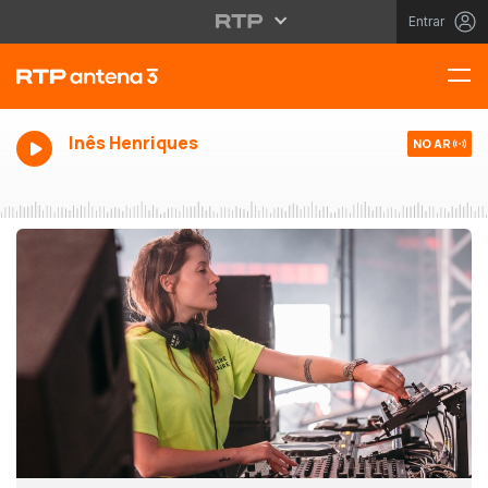
Entrar
Inês Henriques
NO AR