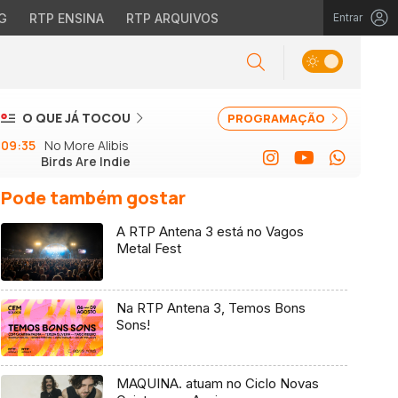
G
RTP ENSINA
RTP ARQUIVOS
Entrar
O QUE JÁ TOCOU
PROGRAMAÇÃO
09:35
No More Alibis
Birds Are Indie
Pode também gostar
A RTP Antena 3 está no Vagos
Metal Fest
Na RTP Antena 3, Temos Bons
Sons!
MAQUINA. atuam no Ciclo Novas