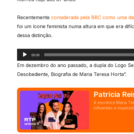
Recentemente
considerada pela BBC como uma das
foi um ícone feminista numa altura em que era difí
dessa distinção.
Reprodutor
00:00
de
Em dezembro do ano passado, a dupla do Logo Se V
áudio
Desobediente, Biografia de Maria Teresa Horta”.
Patrícia Re
Maria Tere
A escritora Maria Te
influentes e inspir
autora de "