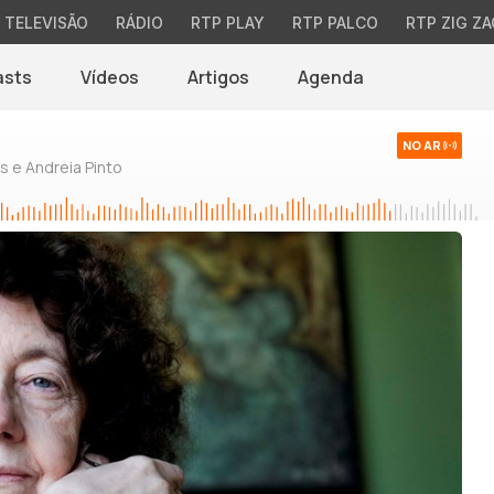
TELEVISÃO
RÁDIO
RTP PLAY
RTP PALCO
RTP ZIG ZA
asts
Vídeos
Artigos
Agenda
NO AR
 e Andreia Pinto