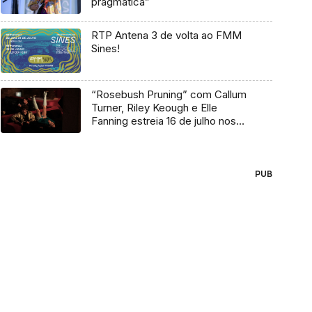
pragmática”
RTP Antena 3 de volta ao FMM
Sines!
“Rosebush Pruning” com Callum
Turner, Riley Keough e Elle
Fanning estreia 16 de julho nos
cinemas
PUB