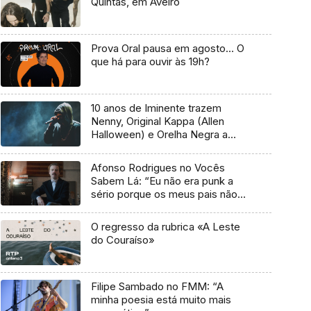
Quintas, em Aveiro
Prova Oral pausa em agosto… O
que há para ouvir às 19h?
10 anos de Iminente trazem
Nenny, Original Kappa (Allen
Halloween) e Orelha Negra a
Marvila
Afonso Rodrigues no Vocês
Sabem Lá: “Eu não era punk a
sério porque os meus pais não
me deixavam”
O regresso da rubrica «A Leste
do Couraíso»
Filipe Sambado no FMM: “A
minha poesia está muito mais