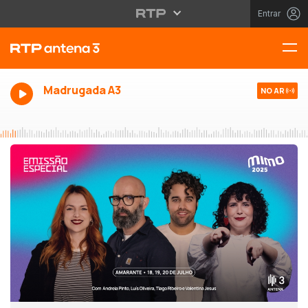
Entrar
Madrugada A3
NO AR