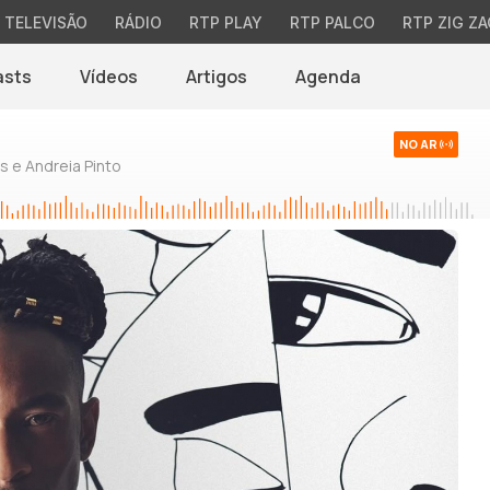
TELEVISÃO
RÁDIO
RTP PLAY
RTP PALCO
RTP ZIG ZA
asts
Vídeos
Artigos
Agenda
NO AR
 e Andreia Pinto