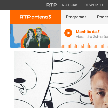
NOTÍCIAS
DESPORTO
Programas
Podc
Manhãs da 3
Alexandre Guimarães