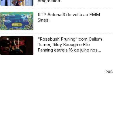
pragmática”
RTP Antena 3 de volta ao FMM
Sines!
“Rosebush Pruning” com Callum
Turner, Riley Keough e Elle
Fanning estreia 16 de julho nos
cinemas
PUB