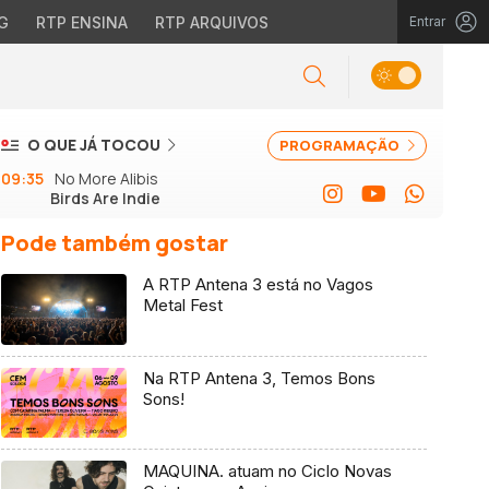
G
RTP ENSINA
RTP ARQUIVOS
Entrar
O QUE JÁ TOCOU
PROGRAMAÇÃO
09:35
No More Alibis
Birds Are Indie
Pode também gostar
A RTP Antena 3 está no Vagos
Metal Fest
Na RTP Antena 3, Temos Bons
Sons!
MAQUINA. atuam no Ciclo Novas