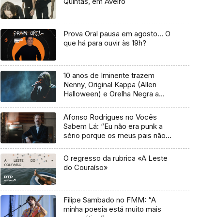
Quintas, em Aveiro
Prova Oral pausa em agosto… O
que há para ouvir às 19h?
10 anos de Iminente trazem
Nenny, Original Kappa (Allen
Halloween) e Orelha Negra a
Marvila
Afonso Rodrigues no Vocês
Sabem Lá: “Eu não era punk a
sério porque os meus pais não
me deixavam”
O regresso da rubrica «A Leste
do Couraíso»
Filipe Sambado no FMM: “A
minha poesia está muito mais