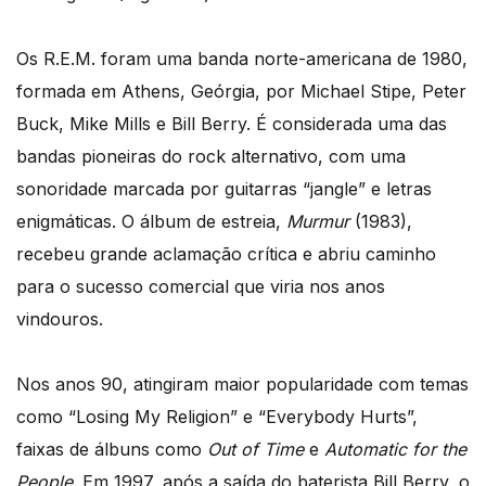
Os R.E.M. foram uma banda norte-americana de 1980,
formada em Athens, Geórgia, por Michael Stipe, Peter
Buck, Mike Mills e Bill Berry. É considerada uma das
bandas pioneiras do rock alternativo, com uma
sonoridade marcada por guitarras “jangle” e letras
enigmáticas. O álbum de estreia,
Murmur
(1983),
recebeu grande aclamação crítica e abriu caminho
para o sucesso comercial que viria nos anos
vindouros.
Nos anos 90, atingiram maior popularidade com temas
como “Losing My Religion” e “Everybody Hurts”,
faixas de álbuns como
Out of Time
e
Automatic for the
People
. Em 1997, após a saída do baterista Bill Berry, o