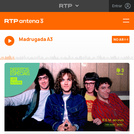
Entrar
Madrugada A3
NO AR