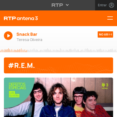
Entrar
Snack Bar
NO AR
Teresa Oliveira
#R.E.M.