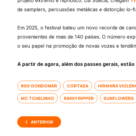
projeto extremo e hipnótico. Da Suécia, chegam
Th
de samplers, percussões metálicas e distorção lo-fi
Em 2025, o festival bateu um novo recorde de candi
provenientes de mais de 140 países. O número expre
o seu papel na promoção de novas vozes e tendênc
A partir de agora, além dos passes gerais, estão
800 GONDOMAR
CORTADA
HIRAHIRA VIOLEN
MC TCHELINHO
RAKKY RIPPER
SUNFLOWERS
ANTERIOR