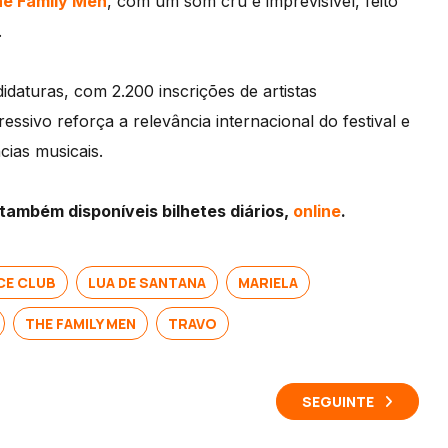
e Family Men
, com um som cru e imprevisível, feito
.
daturas, com 2.200 inscrições de artistas
ssivo reforça a relevância internacional do festival e
ias musicais.
 também disponíveis bilhetes diários,
online
.
CE CLUB
LUA DE SANTANA
MARIELA
THE FAMILY MEN
TRAVO
SEGUINTE