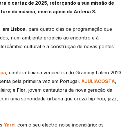
ra o cartaz de 2025, reforçando a sua missão de
futuro da música, com o apoio da Antena 3.
,
em Lisboa
, para quatro dias de programação que
dados, num ambiente propício ao encontro e à
intercâmbio cultural e a construção de novas pontes
nça
, cantora baiana vencedora do Grammy Latino 2023
esenta pela primeira vez em Portugal;
AJULIACOSTA
,
leiro; e
Flor
, jovem cantautora da nova geração da
com uma sonoridade urbana que cruza hip hop, jazz,
es
Yard
, com o seu electro noise incendiário; os