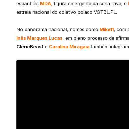
espanhóis
MDA
,
figura emergente da cena rave, e
estreia nacional do coletivo polaco VGTBL.PL.
No panorama nacional, nomes como
Mike11
, com 
Inês Marques Lucas
, em pleno processo de afirm
ClericBeast
e
Carolina Miragaia
também integram o