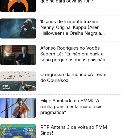
que há para ouvir às 19h?
10 anos de Iminente trazem
Nenny, Original Kappa (Allen
Halloween) e Orelha Negra a
Marvila
Afonso Rodrigues no Vocês
Sabem Lá: “Eu não era punk a
sério porque os meus pais não
me deixavam”
O regresso da rubrica «A Leste
do Couraíso»
Filipe Sambado no FMM: “A
minha poesia está muito mais
pragmática”
RTP Antena 3 de volta ao FMM
Sines!