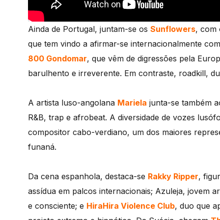
Ainda de Portugal, juntam-se os
Sunflowers
, com 
que tem vindo a afirmar-se internacionalmente com
800 Gondomar
, que vêm de digressões pela Europ
barulhento e irreverente. Em contraste, roadkill, d
A artista luso-angolana
Mariela
junta-se também a
R&B, trap e afrobeat. A diversidade de vozes lusóf
compositor cabo-verdiano, um dos maiores represe
funaná.
Da cena espanhola, destaca-se
Rakky Ripper
, fig
assídua em palcos internacionais; Azuleja, jovem 
e consciente; e
HiraHira Violence Club
, duo que a