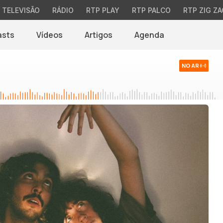
TELEVISÃO
RÁDIO
RTP PLAY
RTP PALCO
RTP ZIG ZA
asts
Vídeos
Artigos
Agenda
NO AR