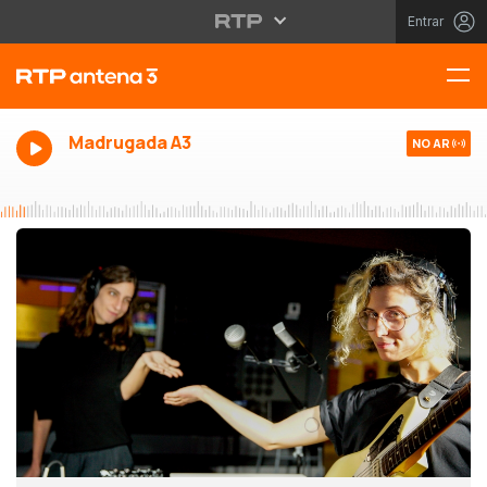
Entrar
Madrugada A3
NO AR