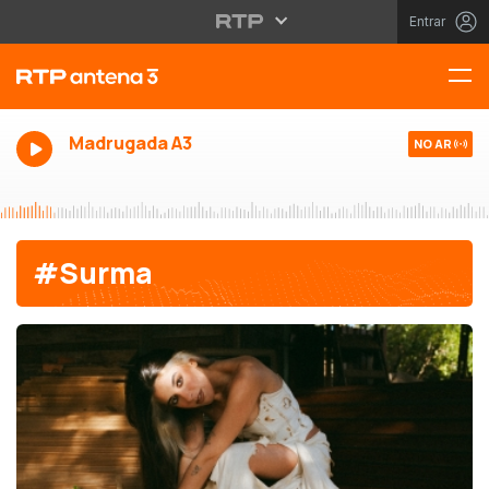
Entrar
Madrugada A3
NO AR
#Surma