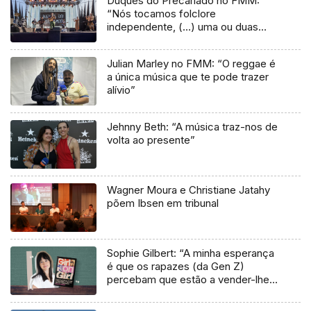
Duques do Precariado no FMM:
“Nós tocamos folclore
independente, (…) uma ou duas
músicas tradicionais do futuro”
Julian Marley no FMM: “O reggae é
a única música que te pode trazer
alívio”
Jehnny Beth: “A música traz-nos de
volta ao presente”
Wagner Moura e Christiane Jatahy
põem Ibsen em tribunal
Sophie Gilbert: “A minha esperança
é que os rapazes (da Gen Z)
percebam que estão a vender-lhes
uma mentira”