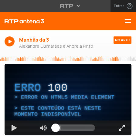
Entrar
Manhãs da 3
NO AR
Alexandre Guimarães e Andreia Pinto
ERRO
100
ERROR ON HTML5 MEDIA ELEMENT
ESTE CONTEÚDO ESTÁ NESTE
MOMENTO INDISPONÍVEL