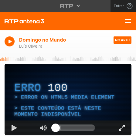
Entrar
Domingo no Mundo
NO AR
Luís Oliveira
ERRO
100
ERROR ON HTML5 MEDIA ELEMENT
ESTE CONTEÚDO ESTÁ NESTE
MOMENTO INDISPONÍVEL