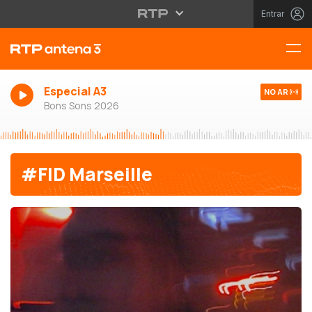
Entrar
Especial A3
NO AR
Bons Sons 2026
#FID Marseille