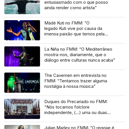
entusiasmado com o que posso
ainda render como artista”
Mádé Kuti no FMM: “O
legado Kuti vive por causa da
imensa paixão que temos pela
música”
La Niña no FMM: “O Mediterrâneo
mostra-nos, diariamente, que o
diálogo entre culturas nunca acaba”
The Cavemen em entrevista no
FMM: “Tentamos trazer alguma
nostalgia à nossa música”
Duques do Precariado no FMM:
“Nós tocamos folclore
independente, (…) uma ou duas
músicas tradicionais do futuro”
Julian Marley no FMM: “O reggae é