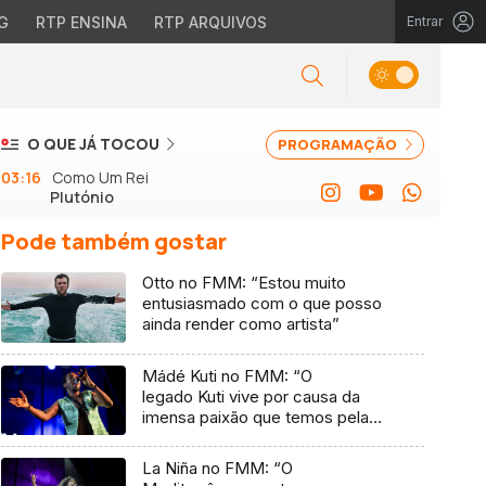
G
RTP ENSINA
RTP ARQUIVOS
Entrar
O QUE JÁ TOCOU
PROGRAMAÇÃO
03:16
Como Um Rei
Plutónio
Pode também gostar
Otto no FMM: “Estou muito
entusiasmado com o que posso
ainda render como artista”
Mádé Kuti no FMM: “O
legado Kuti vive por causa da
imensa paixão que temos pela
música”
La Niña no FMM: “O