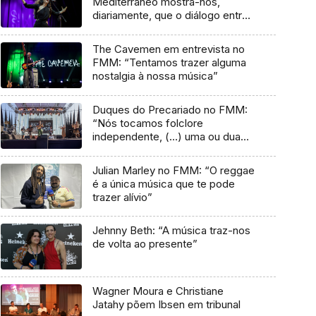
Mediterrâneo mostra-nos,
diariamente, que o diálogo entre
culturas nunca acaba”
The Cavemen em entrevista no
FMM: “Tentamos trazer alguma
nostalgia à nossa música”
Duques do Precariado no FMM:
“Nós tocamos folclore
independente, (…) uma ou duas
músicas tradicionais do futuro”
Julian Marley no FMM: “O reggae
é a única música que te pode
trazer alívio”
Jehnny Beth: “A música traz-nos
de volta ao presente”
Wagner Moura e Christiane
Jatahy põem Ibsen em tribunal