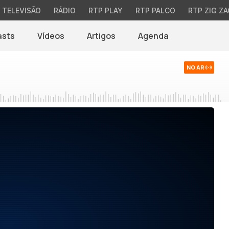
TELEVISÃO
RÁDIO
RTP PLAY
RTP PALCO
RTP ZIG ZA
asts
Vídeos
Artigos
Agenda
NO AR