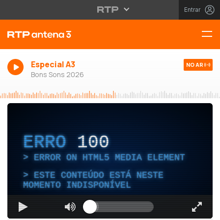
Entrar
Especial A3
NO AR
Bons Sons 2026
ERRO
100
ERROR ON HTML5 MEDIA ELEMENT
ESTE CONTEÚDO ESTÁ NESTE
MOMENTO INDISPONÍVEL