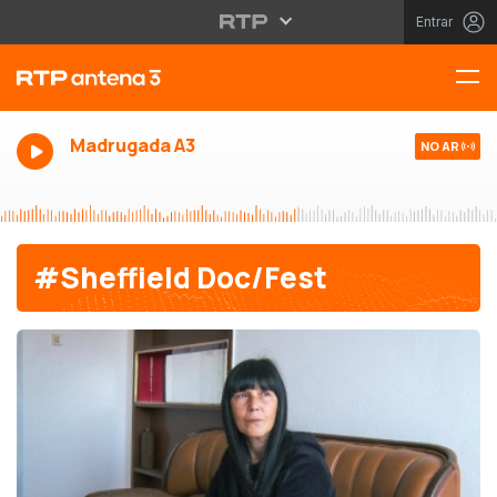
Entrar
Madrugada A3
NO AR
#Sheffield Doc/Fest