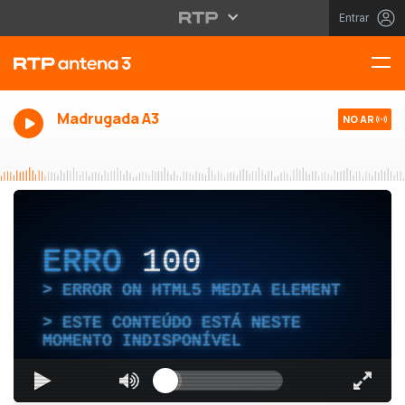
Entrar
Madrugada A3
NO AR
ERRO
100
ERROR ON HTML5 MEDIA ELEMENT
ESTE CONTEÚDO ESTÁ NESTE
MOMENTO INDISPONÍVEL