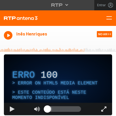
Entrar
Inês Henriques
NO AR
ERRO
100
ERROR ON HTML5 MEDIA ELEMENT
ESTE CONTEÚDO ESTÁ NESTE
MOMENTO INDISPONÍVEL