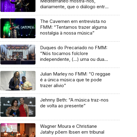
Mediterrâneo mostra-nos,
diariamente, que o diálogo entre
culturas nunca acaba”
The Cavemen em entrevista no
FMM: “Tentamos trazer alguma
nostalgia à nossa música”
Duques do Precariado no FMM:
“Nós tocamos folclore
independente, (…) uma ou duas
músicas tradicionais do futuro”
Julian Marley no FMM: “O reggae
é a única música que te pode
trazer alívio”
Jehnny Beth: “A música traz-nos
de volta ao presente”
Wagner Moura e Christiane
Jatahy põem Ibsen em tribunal