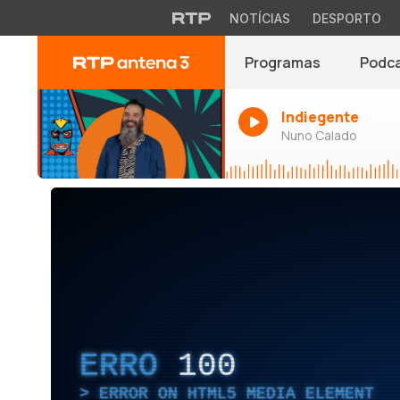
NOTÍCIAS
DESPORTO
Programas
Podc
Indiegente
Nuno Calado
ERRO
100
ERROR ON HTML5 MEDIA ELEMENT