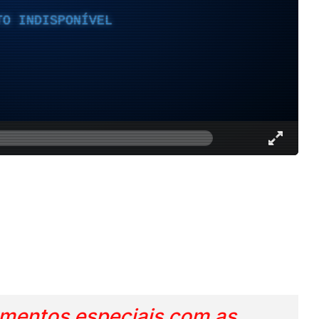
TO INDISPONÍVEL
omentos especiais com as