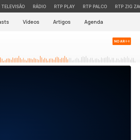
TELEVISÃO
RÁDIO
RTP PLAY
RTP PALCO
RTP ZIG ZA
asts
Vídeos
Artigos
Agenda
NO AR