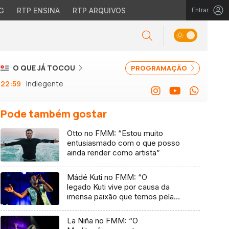
G
RTP ENSINA
RTP ARQUIVOS
Entrar
O QUE JÁ TOCOU
PROGRAMAÇÃO
22:59
Indiegente
Pode também gostar
Otto no FMM: “Estou muito
entusiasmado com o que posso
ainda render como artista”
Mádé Kuti no FMM: “O
legado Kuti vive por causa da
imensa paixão que temos pela
música”
La Niña no FMM: “O