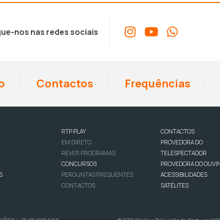
ue-nos nas redes sociais
o
Contactos
Frequências
RTP PLAY
CONTACTOS
EM DIRETO
PROVEDORA DO
REVER PROGRAMAS
TELESPECTADOR
CONCURSOS
PROVEDORA DO OUVI
S
PERGUNTAS FREQUENTES
ACESSIBILIDADES
CONTACTOS
SATÉLITES