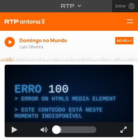
Entrar
Domingo no Mundo
NO AR
Luís Oliveira
ERRO
100
ERROR ON HTML5 MEDIA ELEMENT
ESTE CONTEÚDO ESTÁ NESTE
MOMENTO INDISPONÍVEL