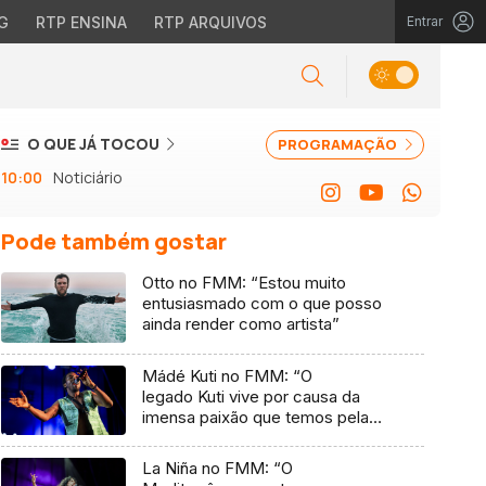
G
RTP ENSINA
RTP ARQUIVOS
Entrar
O QUE JÁ TOCOU
PROGRAMAÇÃO
10:00
Noticiário
Pode também gostar
Otto no FMM: “Estou muito
entusiasmado com o que posso
ainda render como artista”
Mádé Kuti no FMM: “O
legado Kuti vive por causa da
imensa paixão que temos pela
música”
La Niña no FMM: “O