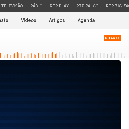
TELEVISÃO
RÁDIO
RTP PLAY
RTP PALCO
RTP ZIG ZA
asts
Vídeos
Artigos
Agenda
NO AR