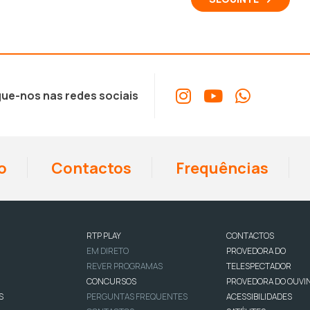
ue-nos nas redes sociais
o
Contactos
Frequências
RTP PLAY
CONTACTOS
EM DIRETO
PROVEDORA DO
REVER PROGRAMAS
TELESPECTADOR
CONCURSOS
PROVEDORA DO OUVI
S
PERGUNTAS FREQUENTES
ACESSIBILIDADES