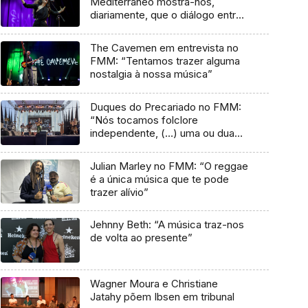
Mediterrâneo mostra-nos,
diariamente, que o diálogo entre
culturas nunca acaba”
The Cavemen em entrevista no
FMM: “Tentamos trazer alguma
nostalgia à nossa música”
Duques do Precariado no FMM:
“Nós tocamos folclore
independente, (…) uma ou duas
músicas tradicionais do futuro”
Julian Marley no FMM: “O reggae
é a única música que te pode
trazer alívio”
Jehnny Beth: “A música traz-nos
de volta ao presente”
Wagner Moura e Christiane
Jatahy põem Ibsen em tribunal